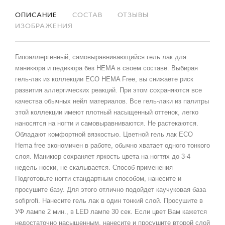
ОПИСАНИЕ
СОСТАВ
ОТЗЫВЫ
ИЗОБРАЖЕНИЯ
Гипоаллергенный, самовыравнивающийся гель лак для
маникюра и педикюра без HEMA в своем составе. Выбирая
гель-лак из коллекции ECO HEMA Free, вы снижаете риск
развития аллергических реакций. При этом сохраняются все
качества обычных нейл материалов. Все гель-лаки из палитры
этой коллекции имеют плотный насыщенный оттенок, легко
наносятся на ногти и самовыравниваются. Не растекаются.
Обладают комфортной вязкостью. Цветной гель лак ECO
Hema free экономичен в работе, обычно хватает одного тонкого
слоя. Маникюр сохраняет яркость цвета на ногтях до 3-4
недель носки, не скалывается. Способ применения
Подготовьте ногти стандартным способом, нанесите и
просушите базу. Для этого отлично подойдет каучуковая база
sofiprofi. Нанесите гель лак в один тонкий слой. Просушите в
УФ лампе 2 мин., в LED лампе 30 сек. Если цвет Вам кажется
недостаточно насыщенным, нанесите и просушите второй слой