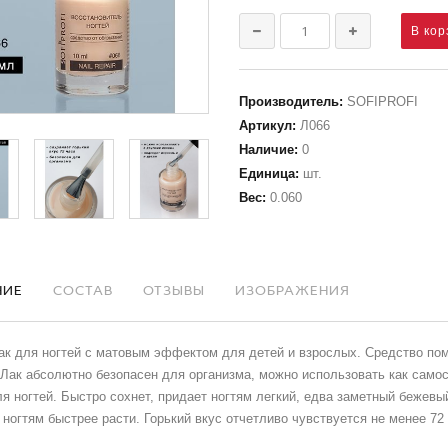
Производитель
:
SOFIPROFI
Артикул
:
Л066
Наличие
:
0
Единица
:
шт.
Вес
:
0.060
НИЕ
СОСТАВ
ОТЗЫВЫ
ИЗОБРАЖЕНИЯ
ак для ногтей с матовым эффектом для детей и взрослых. Средство пом
 Лак абсолютно безопасен для организма, можно использовать как само
я ногтей. Быстро сохнет, придает ногтям легкий, едва заметный бежев
ногтям быстрее расти. Горький вкус отчетливо чувствуется не менее 72 