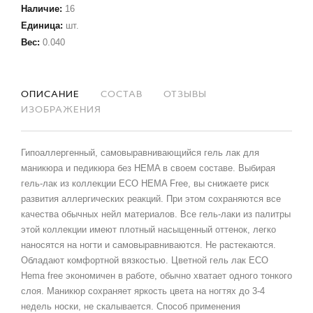
Наличие
:
16
Единица
:
шт.
Вес
:
0.040
ОПИСАНИЕ
СОСТАВ
ОТЗЫВЫ
ИЗОБРАЖЕНИЯ
Гипоаллергенный, самовыравнивающийся гель лак для
маникюра и педикюра без HEMA в своем составе. Выбирая
гель-лак из коллекции ECO HEMA Free, вы снижаете риск
развития аллергических реакций. При этом сохраняются все
качества обычных нейл материалов. Все гель-лаки из палитры
этой коллекции имеют плотный насыщенный оттенок, легко
наносятся на ногти и самовыравниваются. Не растекаются.
Обладают комфортной вязкостью. Цветной гель лак ECO
Hema free экономичен в работе, обычно хватает одного тонкого
слоя. Маникюр сохраняет яркость цвета на ногтях до 3-4
недель носки, не скалывается. Способ применения