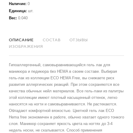
Наличие
:
0
Единица
:
шт.
Вес
:
0.040
ОПИСАНИЕ
СОСТАВ
ОТЗЫВЫ
ИЗОБРАЖЕНИЯ
Гипоаллергенный, самовыравнивающийся гель лак для
маникюра и педикюра без HEMA в своем составе. Выбирая
гель-лак из коллекции ECO HEMA Free, вы снижаете риск
развития аллергических реакций. При этом сохраняются все
качества обычных нейл материалов. Все гель-лаки из палитры
этой коллекции имеют плотный насыщенный оттенок, легко
наносятся на ногти и самовыравниваются. Не растекаются.
Обладают комфортной вязкостью. Цветной гель лак ECO
Hema free экономичен в работе, обычно хватает одного тонкого
слоя. Маникюр сохраняет яркость цвета на ногтях до 3-4
недель носки, не скалывается. Способ применения