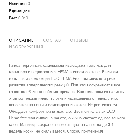
Наличие
:
0
Единица
:
шт.
Вес
:
0.040
ОПИСАНИЕ
СОСТАВ
ОТЗЫВЫ
ИЗОБРАЖЕНИЯ
Гипоаллергенный, самовыравнивающийся гель лак для
маникюра и педикюра без HEMA в своем составе. Выбирая
гель-лак из коллекции ECO HEMA Free, вы снижаете риск
развития аллергических реакций. При этом сохраняются все
качества обычных нейл материалов. Все гель-лаки из палитры
этой коллекции имеют плотный насыщенный оттенок, легко
наносятся на ногти и самовыравниваются. Не растекаются.
Обладают комфортной вязкостью. Цветной гель лак ECO
Hema free экономичен в работе, обычно хватает одного тонкого
слоя. Маникюр сохраняет яркость цвета на ногтях до 3-4
недель носки, не скалывается. Способ применения