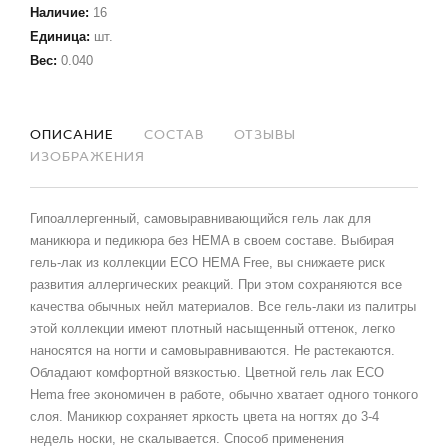
Наличие
:
16
Единица
:
шт.
Вес
:
0.040
ОПИСАНИЕ
СОСТАВ
ОТЗЫВЫ
ИЗОБРАЖЕНИЯ
Гипоаллергенный, самовыравнивающийся гель лак для
маникюра и педикюра без HEMA в своем составе. Выбирая
гель-лак из коллекции ECO HEMA Free, вы снижаете риск
развития аллергических реакций. При этом сохраняются все
качества обычных нейл материалов. Все гель-лаки из палитры
этой коллекции имеют плотный насыщенный оттенок, легко
наносятся на ногти и самовыравниваются. Не растекаются.
Обладают комфортной вязкостью. Цветной гель лак ECO
Hema free экономичен в работе, обычно хватает одного тонкого
слоя. Маникюр сохраняет яркость цвета на ногтях до 3-4
недель носки, не скалывается. Способ применения