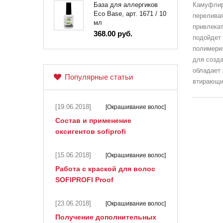
Камуфлир
База для аллергиков
Eco Base, арт. 1671 / 10
переливая
мл
привлекат
368.00 руб.
подойдет 
полимериз
для созда
обладает 
Популярные статьи
втирающи
[19.06.2018]
[Окрашивание волос]
Состав и применение
оксигентов sofiprofi
[15.06.2018]
[Окрашивание волос]
Работа с краской для волос
SOFIPROFI Proof
[23.06.2018]
[Окрашивание волос]
Получение дополнительных