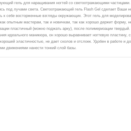
ующий гель для наращивания ногтей со светоотражающими частицами. 
сь под лучами света. Светоотражающий гель Flash Gel сделает Ваши н
ь к себе восторженные взгляды окружающих. Этот гель для моделирован
как опытным мастерам, так и новичкам, так как хорошо держит форму, н
ации пластичный (можно поджать арку), после полимеризации твердый. 
ния идеального маникюра, он хорошо выравнивает ногтевую пластину, с
хорошей эластичностью, не дает сколов и отслоек. Удобен в работе и д
ми движениями нанести тонкий слой базы.