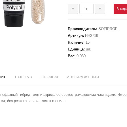
Производитель
:
SOFIPROFI
Артикул
:
НН2719
Наличие
:
15
Единица
:
шт.
Вес
:
0.030
НИЕ
СОСТАВ
ОТЗЫВЫ
ИЗОБРАЖЕНИЯ
нофазный гибрид геля и акрила со светоотражающими частицами. Имеет
ся, без резкого запаха, легок в опиле.