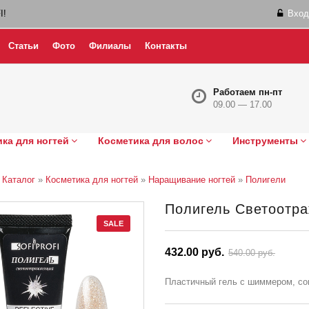
I!
Вход
Статьи
Фото
Филиалы
Контакты
Работаем пн-пт
09.00 — 17.00
ка для ногтей
Косметика для волос
Инструменты
»
Каталог
»
Косметика для ногтей
»
Наращивание ногтей
»
Полигели
Полигель Светоотра
SALE
432.00 руб.
540.00 руб.
Пластичный гель с шиммером, со