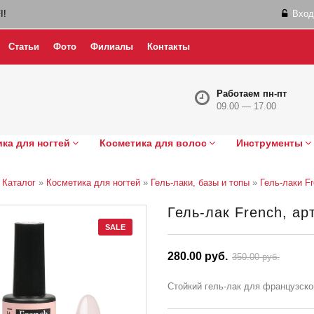
I!
Вход
Статьи
Фото
Филиалы
Контакты
Работаем пн-пт
09.00 — 17.00
ка для ногтей
Косметика для волос
Инструменты
»
Каталог
»
Косметика для ногтей
»
Гель-лаки, базы и топы
»
Гель-лаки F
Гель-лак French, арт
SALE
280.00 руб.
350.00 руб.
Стойкий гель-лак для французск