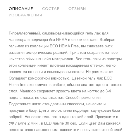
ОПИСАНИЕ
СОСТАВ
ОТЗЫВЫ
ИЗОБРАЖЕНИЯ
Гипоаллергенный, самовыравнивающийся гель лак для
маникюра и педикюра без HEMA в своем составе. Выбирая
гель-лак из коллекции ECO HEMA Free, вы снижаете риск
развития аллергических реакций. При этом сохраняются все
качества обычных нейл материалов. Все гель-лаки из палитры
этой коллекции имеют плотный насыщенный оттенок, легко
наносятся на ногти и самовыравниваются. Не растекаются.
Обладают комфортной вязкостью. Цветной гель лак ECO
Hema free экономичен в работе, обычно хватает одного тонкого
слоя. Маникюр сохраняет яркость цвета на ногтях до 3-4
недель носки, не скалывается. Способ применения
Подготовьте ногти стандартным способом, нанесите и
просушите базу. Для этого отлично подойдет каучуковая база
sofiprofi. Нанесите гель лак в один тонкий слой. Просушите в
УФ лампе 2 мин., в LED лампе 30 сек. Если цвет Вам кажется
недостаточно насыщенным, нанесите и просушите второй слой