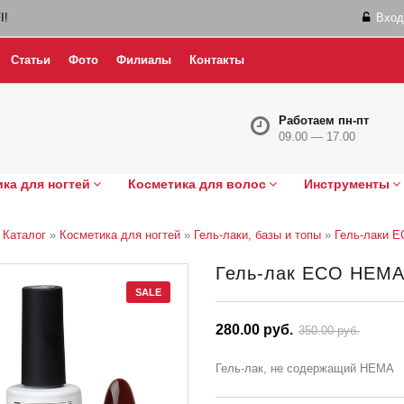
I!
Вход
Статьи
Фото
Филиалы
Контакты
Работаем пн-пт
09.00 — 17.00
ка для ногтей
Косметика для волос
Инструменты
»
Каталог
»
Косметика для ногтей
»
Гель-лаки, базы и топы
»
Гель-лаки 
Гель-лак ECO HEMA F
SALE
280.00 руб.
350.00 руб.
Гель-лак, не содержащий HEMA