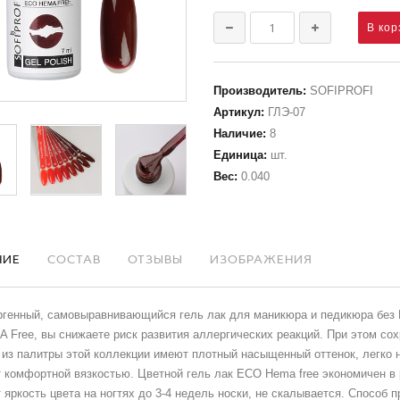
Производитель
:
SOFIPROFI
Артикул
:
ГЛЭ-07
Наличие
:
8
Единица
:
шт.
Вес
:
0.040
НИЕ
СОСТАВ
ОТЗЫВЫ
ИЗОБРАЖЕНИЯ
ргенный, самовыравнивающийся гель лак для маникюра и педикюра без 
Free, вы снижаете риск развития аллергических реакций. При этом со
 из палитры этой коллекции имеют плотный насыщенный оттенок, легко 
комфортной вязкостью. Цветной гель лак ECO Hema free экономичен в р
 яркость цвета на ногтях до 3-4 недель носки, не скалывается. Способ