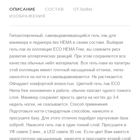
ОПИСАНИЕ
СОСТАВ
ОТЗЫВЫ
ИЗОБРАЖЕНИЯ
Гипоаллергенный, самовыравнивающийся гель лак для
маникюра и педикюра без HEMA в своем составе. Выбирая
гель-лак из коллекции ECO HEMA Free, вы снижаете риск
развития аллергических реакций. При этом сохраняются все
качества обычных нейл материалов. Все гель-лаки из палитры
этой коллекции имеют плотный насыщенный оттенок, легко
наносятся на ногти и самовыравниваются. Не растекаются.
Обладают комфортной вязкостью. Цветной гель лак ECO
Hema free экономичен в работе, обычно хватает одного тонкого
слоя. Маникюр сохраняет яркость цвета на ногтях до 3-4
недель носки, не скалывается. Способ применения
Подготовьте ногти стандартным способом, нанесите и
просушите базу. Для этого отлично подойдет каучуковая база
sofiprofi. Нанесите гель лак в один тонкий слой. Просушите в
УФ лампе 2 мин., в LED лампе 30 сек. Если цвет Вам кажется
недостаточно насыщенным, нанесите и просушите второй слой