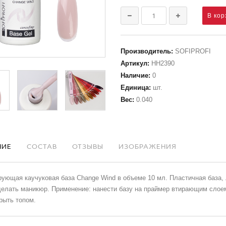
Производитель
:
SOFIPROFI
Артикул
:
НН2390
Наличие
:
0
Единица
:
шт.
Вес
:
0.040
НИЕ
СОСТАВ
ОТЗЫВЫ
ИЗОБРАЖЕНИЯ
ющая каучуковая база Change Wind в объеме 10 мл. Пластичная база, 
делать маникюр. Применение: нанести базу на праймер втирающим слое
рыть топом.