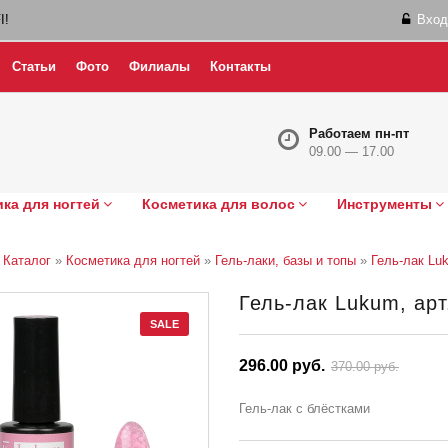
I!
Вход
Статьи
Фото
Филиалы
Контакты
Работаем пн-пт
09.00 — 17.00
ка для ногтей
Косметика для волос
Инструменты
»
Каталог
»
Косметика для ногтей
»
Гель-лаки, базы и топы
»
Гель-лак Lu
Гель-лак Lukum, арт
SALE
296.00 руб.
370.00 руб.
Гель-лак с блёстками