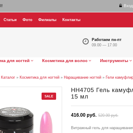
I!
Вход
Статьи
Фото
Филиалы
Контакты
Работаем пн-пт
09.00 — 17.00
ка для ногтей
Косметика для волос
Инструменты
»
Каталог
»
Косметика для ногтей
»
Наращивание ногтей
»
Гели камуфли
НН4705 Гель камуфл
15 мл
SALE
416.00 руб.
520.00 руб.
Витражный гель для наращивания