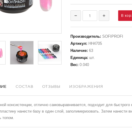
Производитель
:
SOFIPROFI
Артикул
:
НН4705
Наличие
:
63
Единица
:
шт.
Вес
:
0.040
НИЕ
СОСТАВ
ОТЗЫВЫ
ИЗОБРАЖЕНИЯ
ной консистенции, отлично самовыравнивается, подходит для быстрого
пластину нанести базу в один слой, заполимеризовать. Затем нанести 
ь топом.