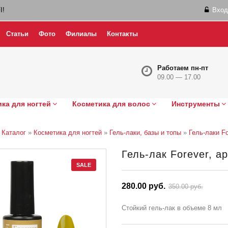
I!
Вход
Статьи
Фото
Филиалы
Контакты
Работаем пн-пт
09.00 — 17.00
ка для ногтей
Косметика для волос
Инструменты
»
Каталог
»
Косметика для ногтей
»
Гель-лаки, базы и топы
»
Гель-лаки Fo
Гель-лак Forever, ар
SALE
280.00 руб.
350.00 руб.
Стойкий гель-лак в объеме 8 мл