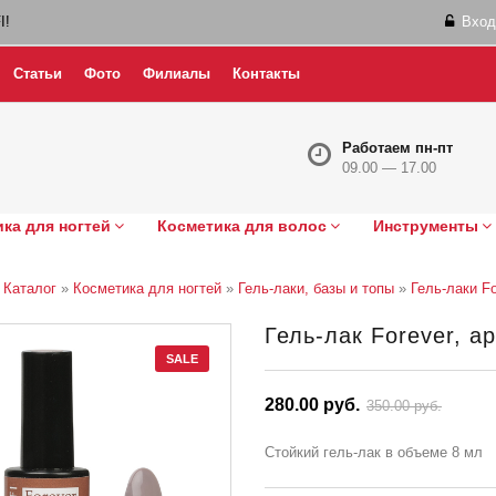
I!
Вход
Статьи
Фото
Филиалы
Контакты
Работаем пн-пт
09.00 — 17.00
ка для ногтей
Косметика для волос
Инструменты
»
Каталог
»
Косметика для ногтей
»
Гель-лаки, базы и топы
»
Гель-лаки Fo
Гель-лак Forever, ар
SALE
280.00 руб.
350.00 руб.
Стойкий гель-лак в объеме 8 мл