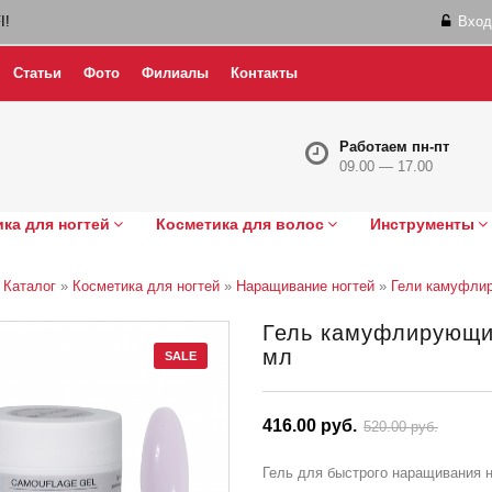
I!
Вход
Статьи
Фото
Филиалы
Контакты
Работаем пн-пт
09.00 — 17.00
ка для ногтей
Косметика для волос
Инструменты
»
Каталог
»
Косметика для ногтей
»
Наращивание ногтей
»
Гели камуфли
Гель камуфлирующи
мл
SALE
416.00 руб.
520.00 руб.
Гель для быстрого наращивания н