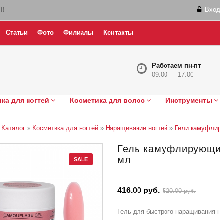
I!
Вход
Статьи
Фото
Филиалы
Контакты
Работаем пн-пт
09.00 — 17.00
ка для ногтей
Косметика для волос
Инструменты
»
Каталог
»
Косметика для ногтей
»
Наращивание ногтей
»
Гели камуфли
Гель камуфлирующи
мл
SALE
416.00 руб.
520.00 руб.
Гель для быстрого наращивания н