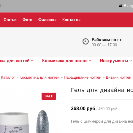
I!
Вход
Статьи
Фото
Филиалы
Контакты
Работаем пн-пт
09.00 — 17.00
ка для ногтей
Косметика для волос
Инструменты
»
Каталог
»
Косметика для ногтей
»
Наращивание ногтей
»
Дизайн ногтей
Гель для дизайна но
SALE
368.00 руб.
460.00 руб.
Гель с шиммером для дизайна но