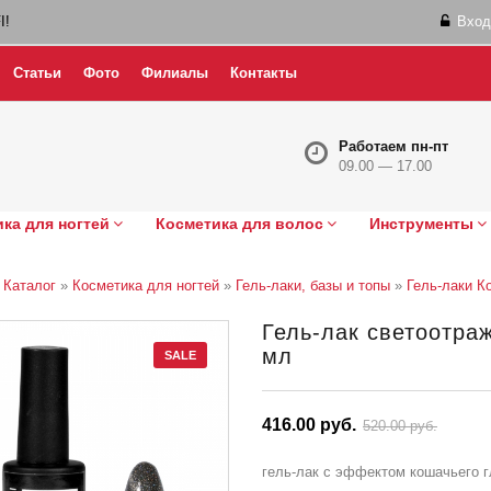
I!
Вход
Статьи
Фото
Филиалы
Контакты
Работаем пн-пт
09.00 — 17.00
ка для ногтей
Косметика для волос
Инструменты
»
Каталог
»
Косметика для ногтей
»
Гель-лаки, базы и топы
»
Гель-лаки К
Гель-лак светоотраж
мл
SALE
416.00 руб.
520.00 руб.
гель-лак с эффектом кошачьего г