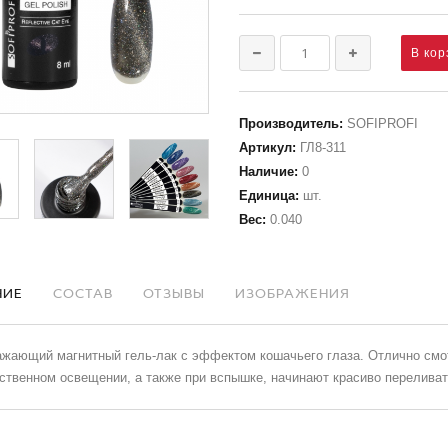
Производитель
:
SOFIPROFI
Артикул
:
ГЛ8-311
Наличие
:
0
Единица
:
шт.
Вес
:
0.040
НИЕ
СОСТАВ
ОТЗЫВЫ
ИЗОБРАЖЕНИЯ
жающий магнитный гель-лак с эффектом кошачьего глаза. Отлично смотр
ственном освещении, а также при вспышке, начинают красиво переливать