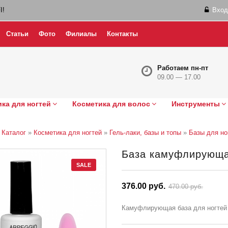
I!
Вход
Статьи
Фото
Филиалы
Контакты
Работаем пн-пт
09.00 — 17.00
ка для ногтей
Косметика для волос
Инструменты
»
Каталог
»
Косметика для ногтей
»
Гель-лаки, базы и топы
»
Базы для но
База камуфлирующая
SALE
376.00 руб.
470.00 руб.
Камуфлирующая база для ногтей