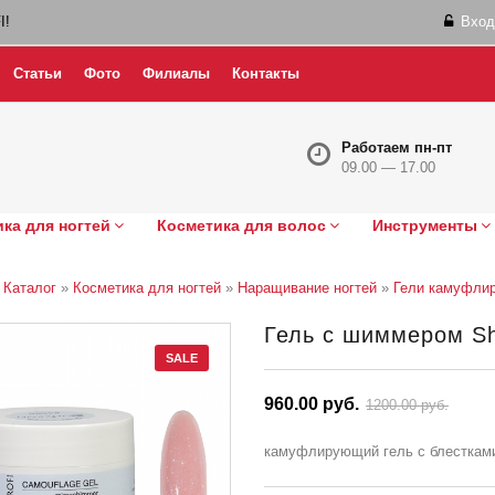
I!
Вход
Статьи
Фото
Филиалы
Контакты
Работаем пн-пт
09.00 — 17.00
ка для ногтей
Косметика для волос
Инструменты
»
Каталог
»
Косметика для ногтей
»
Наращивание ногтей
»
Гели камуфли
Гель с шиммером Shi
SALE
960.00 руб.
1200.00 руб.
камуфлирующий гель с блестками